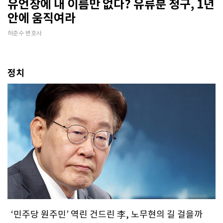
유언장에 내 이름만 없다? 유류분 청구, 1년
안에 움직여라
허준수 변호사
정치
‘민주당 원주민’ 역린 건드린 李, 노무현의 길 걸을까