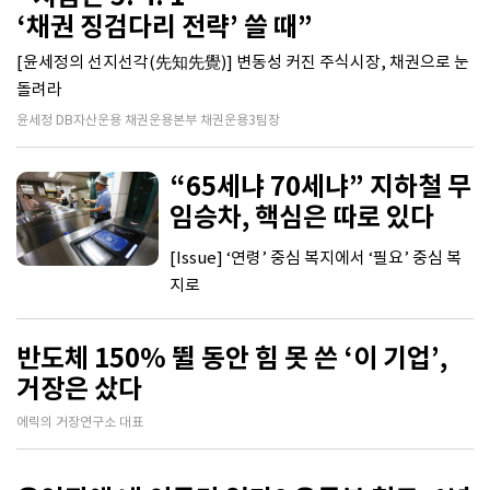
‘채권 징검다리 전략’ 쓸 때”
[윤세정의 선지선각(先知先覺)] 변동성 커진 주식시장, 채권으로 눈
돌려라
윤세정 DB자산운용 채권운용본부 채권운용3팀장
“65세냐 70세냐” 지하철 무
임승차, 핵심은 따로 있다
[Issue] ‘연령’ 중심 복지에서 ‘필요’ 중심 복
지로
반도체 150% 뛸 동안 힘 못 쓴 ‘이 기업’,
거장은 샀다
에릭의 거장연구소 대표