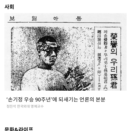
사회
‘손기정 우승 90주년’에 되새기는 언론의 본분
정진석 한국외대 명예교수
문화&라이프