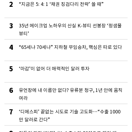
2
“지금은 5: 4: 1 ‘채권 징검다리 전략’ 쓸 때”
3
35년 메이크업 노하우의 산실 K-뷰티 선봉장 ‘정샘물
뷰티’
4
“65세냐 70세냐” 지하철 무임승차, 핵심은 따로 있다
5
‘마감’이 없어 더 매력적인 달러 투자
6
유언장에 내 이름만 없다? 유류분 청구, 1년 안에 움직
여라
7
‘디에스피’ 끝없는 시도로 기술 고도화…“수출 1000
만 달러로 간다”