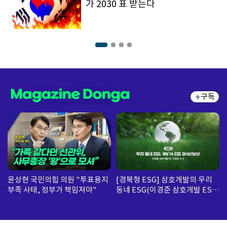
가 2030 표 받는다
구독
윤상현 국민의힘 의원 "투표용지
[경북형 ESG] 삼호개발의 우리
부족 사태, 정부가 책임져야"
동네 ESG(이경준 삼호개발 ESG
팀 수석)