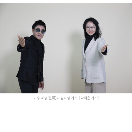
가수 허송(왼쪽)과 김지영 기자. [박해윤 기자]