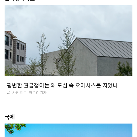
평범한 월급쟁이는 왜 도심 속 오아시스를 지었나
글·사진 제주=허문명 기자
국제