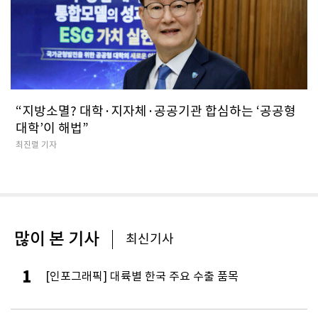
“지방소멸? 대학·지자체·공공기관 합심하는 ‘공공형
대학’이 해법”
최진렬 기자
많이 본 기사
최신기사
1
[인포그래픽] 대륙별 한국 주요 수출 품목