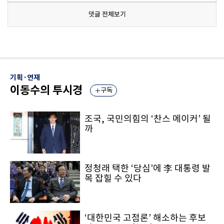
댓글 전체보기
기획·연재
이동수의 투시경
구독
조국, 국민의힘의 ‘찬스 메이커’ 될
까
정청래 택한 ‘당심’에 李 대통령 발
목 잡힐 수 있다
‘대한민국 고점론’ 해소하는 후보