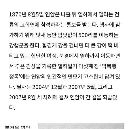
1870년 8월5일 연암은 나흘 뒤 열하에서 열리는 건
륭의 고희연에 참석하라는 통보를 받는다. 행사에 참
가하기 위해 닷새 동안 밤낮없이 500리를 이동하는
강행군을 한다. 힘겹게 강을 건너면 더 큰 강이 떡 버
티고 있는 험난한 여정. 북경에서 열하까지 이동하면
서 겪은 감상을 기록한 열하일기 다섯째 장 ‘막북행
정록’에는 연암의 인간적인 면모가 고스란히 담겨 있
다. 필자는 2004년 12월과 2007년 5월, 그리고
2007년 8월 세 차례에 걸쳐 연암이 간 길을 되밟았
다.
북경은 연암