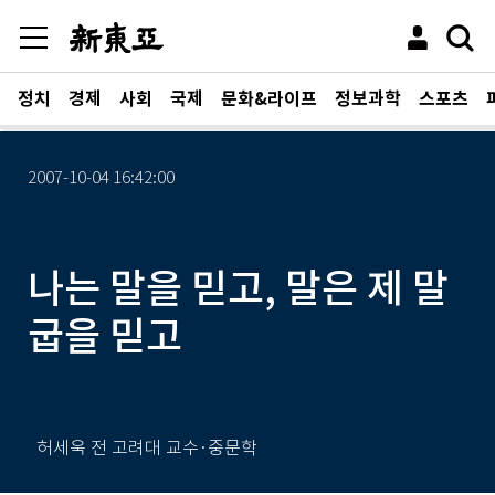
정치
경제
사회
국제
문화&라이프
정보과학
스포츠
2007-10-04 16:42:00
나는 말을 믿고, 말은 제 말
굽을 믿고
허세욱 전 고려대 교수·중문학