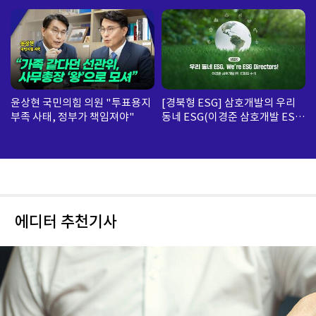
윤상현 국민의힘 의원 "투표용지
[경북형 ESG] 삼호개발의 우리
부족 사태, 정부가 책임져야"
동네 ESG(이경준 삼호개발 ESG
팀 수석)
에디터 추천기사