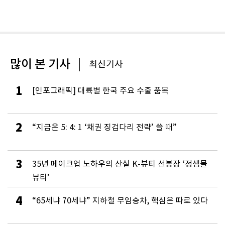
많이 본 기사
최신기사
1
[인포그래픽] 대륙별 한국 주요 수출 품목
2
“지금은 5: 4: 1 ‘채권 징검다리 전략’ 쓸 때”
3
35년 메이크업 노하우의 산실 K-뷰티 선봉장 ‘정샘물
뷰티’
4
“65세냐 70세냐” 지하철 무임승차, 핵심은 따로 있다