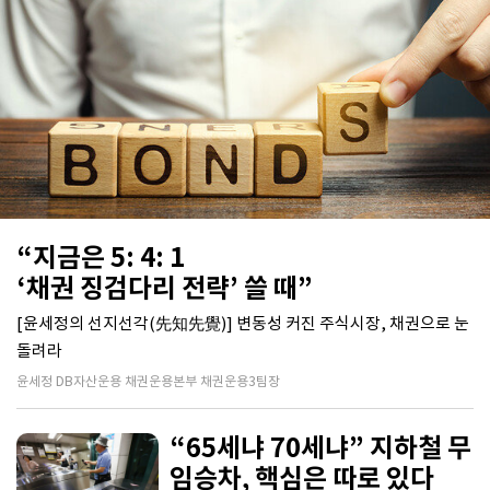
“지금은 5: 4: 1
‘채권 징검다리 전략’ 쓸 때”
[윤세정의 선지선각(先知先覺)] 변동성 커진 주식시장, 채권으로 눈
돌려라
윤세정 DB자산운용 채권운용본부 채권운용3팀장
“65세냐 70세냐” 지하철 무
임승차, 핵심은 따로 있다