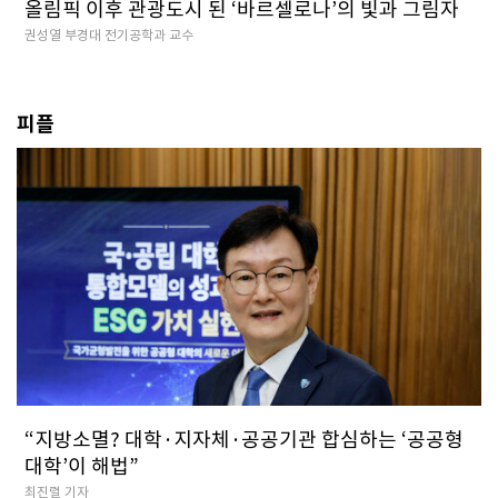
올림픽 이후 관광도시 된 ‘바르셀로나’의 빛과 그림자
권성열 부경대 전기공학과 교수
피플
“지방소멸? 대학·지자체·공공기관 합심하는 ‘공공형
대학’이 해법”
최진렬 기자