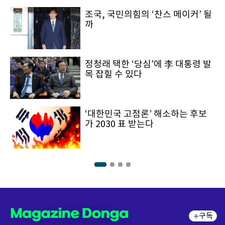
조국, 국민의힘의 ‘찬스 메이커’ 될
까
정청래 택한 ‘당심’에 李 대통령 발
목 잡힐 수 있다
‘대한민국 고점론’ 해소하는 후보
가 2030 표 받는다
구독