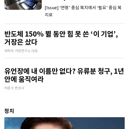
[Issue] ‘연령’ 중심 복지에서 ‘필요’ 중심 복
지로
반도체 150% 뛸 동안 힘 못 쓴 ‘이 기업’,
거장은 샀다
에릭의 거장연구소 대표
유언장에 내 이름만 없다? 유류분 청구, 1년
안에 움직여라
허준수 변호사
정치