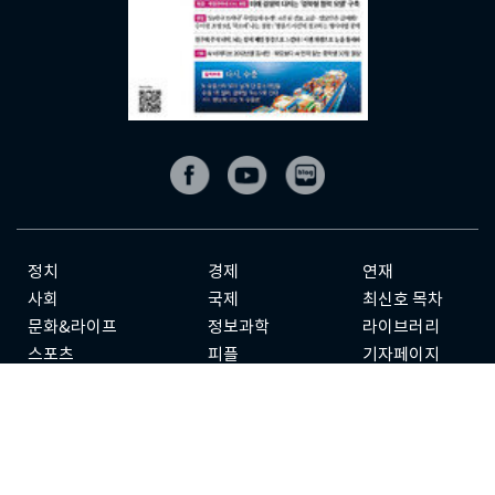
정치
경제
연재
사회
국제
최신호 목차
문화&라이프
정보과학
라이브러리
스포츠
피플
기자페이지
칼럼
전체기사
기사제보
구독신청
광고안내