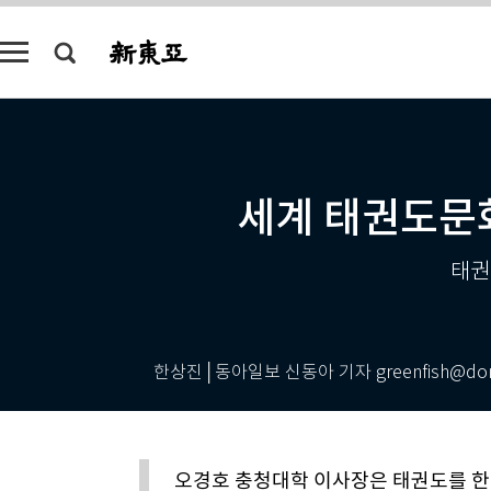
세계 태권도문
태권
한상진│동아일보 신동아 기자 greenfish@don
오경호 충청대학 이사장은 태권도를 한 