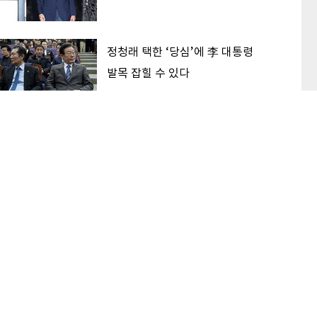
정청래 택한 ‘당심’에 李 대통령
발목 잡힐 수 있다
‘대한민국 고점론’ 해소하는 후보
가 2030 표 받는다