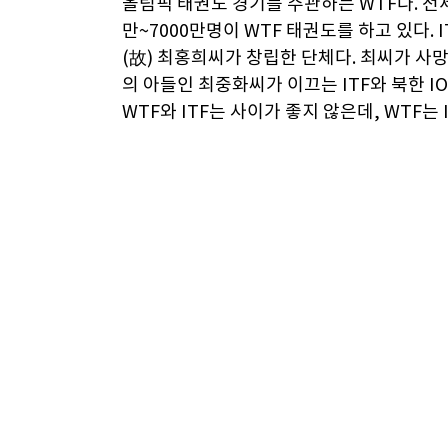
올림픽 태권도 경기를 주관하는 WTF다. 전
만~7000만명이 WTF 태권도를 하고 있다.
(故) 최홍희씨가 창립한 단체다. 최씨가 사망
의 아들인 최중화씨가 이끄는 ITF와 북한 I
WTF와 ITF는 사이가 좋지 않은데, WTF는
정도다.
스포츠적인 요소가 강한 WTF 태권도에 비해
형만 봐도 ITF는 발기술 못지않게 주먹기술
을 가격하는 기술을 허용하지 않지만, 얼굴
수 있는 손가락 일부가 드러나는 글러브를 착
수 있는 몸통보호대나 헤드기어 같은 호구(護
극진가라테와 닮았다. 주먹기술이 발달하다보니
치는 기술이 발달한 WTF보다 훨씬 다이내
글러브 낀 태권도