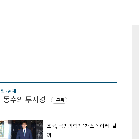
기획·연재
기획·연
이동수의 투시경
증권 
구독
조국, 국민의힘의 ‘찬스 메이커’ 될
까