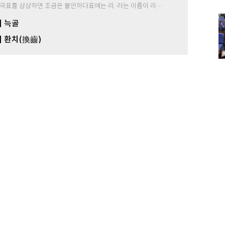
연극표를 상상하면 조금은 불안하다표에는 리. 라는 이름이 리…
] 늑골
] 환치(換齒)
댓글
0
개 보기
많