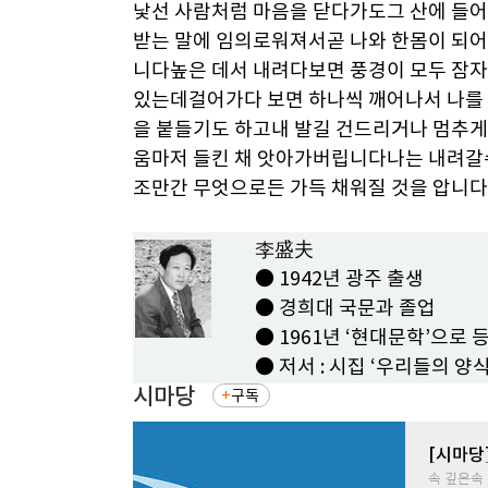
낯선 사람처럼 마음을 닫다가도그 산에 들어
받는 말에 임의로워져서곧 나와 한몸이 되어
니다높은 데서 내려다보면 풍경이 모두 잠
있는데걸어가다 보면 하나씩 깨어나서 나를
을 붙들기도 하고내 발길 건드리거나 멈추게
움마저 들킨 채 앗아가버립니다나는 내려갈
조만간 무엇으로든 가득 채워질 것을 압니다
李盛夫
● 1942년 광주 출생
● 경희대 국문과 졸업
● 1961년 ‘현대문학’으로 
● 저서 : 시집 ‘우리들의 양식
시마당
구독
[시마당
속 깊은속