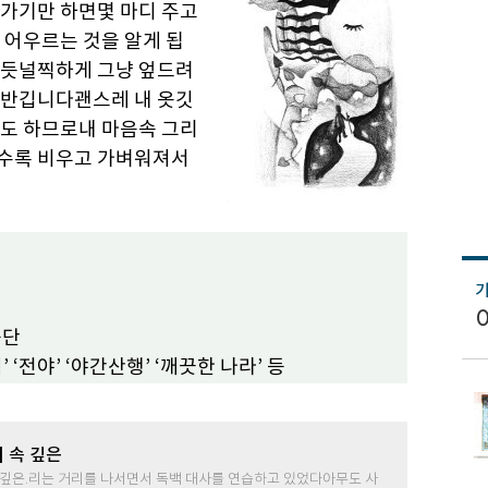
가기만 하면몇 마디 주고
 어우르는 것을 알게 됩
자듯널찍하게 그냥 엎드려
 반깁니다괜스레 내 옷깃
도 하므로내 마음속 그리
수록 비우고 가벼워져서
등단
’ ‘전야’ ‘야간산행’ ‘깨끗한 나라’ 등
] 속 깊은
 깊은.리는 거리를 나서면서 독백 대사를 연습하고 있었다아무도 사