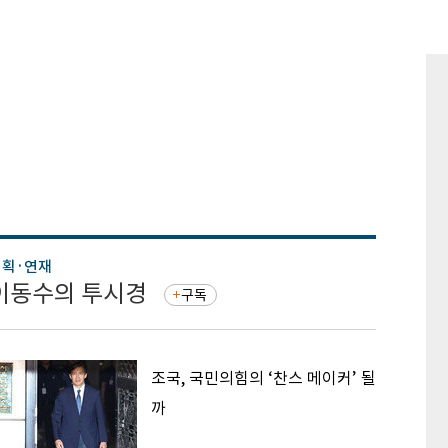
기획·연재
기획·연
이동수의 투시경
증권 
구독
조국, 국민의힘의 ‘찬스 메이커’ 될
까