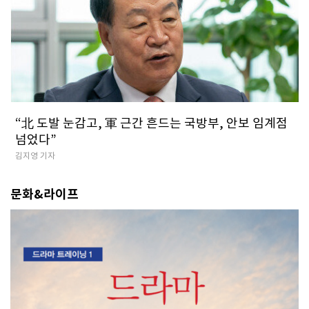
​“北 도발 눈감고, 軍 근간 흔드는 국방부, 안보 임계점
넘었다”
김지영 기자
문화&라이프