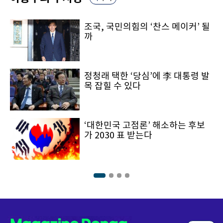
조국, 국민의힘의 ‘찬스 메이커’ 될
까
정청래 택한 ‘당심’에 李 대통령 발
목 잡힐 수 있다
‘대한민국 고점론’ 해소하는 후보
가 2030 표 받는다