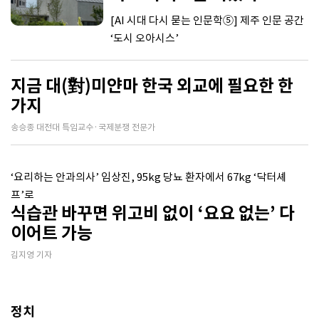
[AI 시대 다시 묻는 인문학⑤] 제주 인문 공간
‘도시 오아시스’
지금 대(對)미얀마 한국 외교에 필요한 한
가지
송승종 대전대 특임교수·국제분쟁 전문가
‘요리하는 안과의사’ 임상진, 95kg 당뇨 환자에서 67kg ‘닥터셰
프’로
식습관 바꾸면 위고비 없이 ‘요요 없는’ 다
이어트 가능
김지영 기자
정치