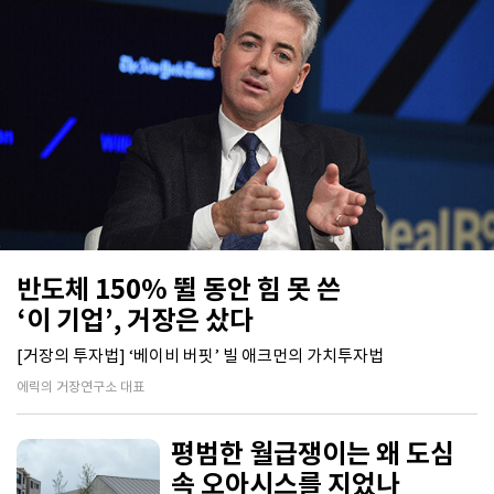
반도체 150% 뛸 동안 힘 못 쓴
‘이 기업’, 거장은 샀다
[거장의 투자법] ‘베이비 버핏’ 빌 애크먼의 가치투자법
에릭의 거장연구소 대표
평범한 월급쟁이는 왜 도심
속 오아시스를 지었나