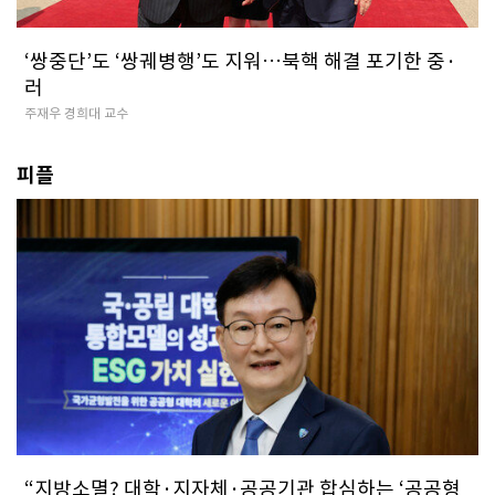
‘쌍중단’도 ‘쌍궤병행’도 지워…북핵 해결 포기한 중·
러
주재우 경희대 교수
피플
“지방소멸? 대학·지자체·공공기관 합심하는 ‘공공형