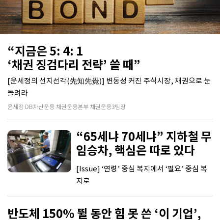
“지금은 5: 4: 1
‘채권 징검다리 전략’ 쓸 때”
[윤세정의 선지선각(先知先覺)] 변동성 커진 주식시장, 채권으로 눈
돌려라
윤세정 DB자산운용 채권운용본부 채권운용3팀장
“65세냐 70세냐” 지하철 무
임승차, 핵심은 따로 있다
[Issue] ‘연령’ 중심 복지에서 ‘필요’ 중심 복
지로
반도체 150% 뛸 동안 힘 못 쓴 ‘이 기업’,