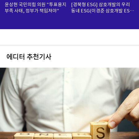
윤상현 국민의힘 의원 "투표용지
[경북형 ESG] 삼호개발의 우리
부족 사태, 정부가 책임져야"
동네 ESG(이경준 삼호개발 ESG
팀 수석)
에디터 추천기사