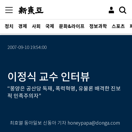
정치
경제
사회
국제
문화&라이프
정보과학
스포츠
2007-09-10 19:54:00
이정식 교수 인터뷰
“몽양은 공산당 독재, 폭력혁명, 유물론 배격한 진보
적 민족주의자”
최호열 동아일보 신동아 기자 honeypapa@donga.com