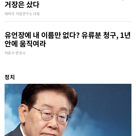
거장은 샀다
에릭의 거장연구소 대표
유언장에 내 이름만 없다? 유류분 청구, 1년
안에 움직여라
허준수 변호사
정치