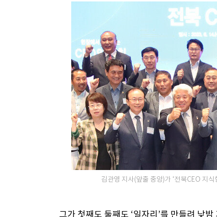
김관영 지사(앞줄 중앙)가 ‘전북CEO 지식
그가 첫째도 둘째도 ‘일자리’를 만들려 낮밤