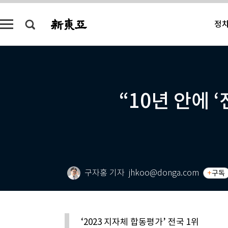
정
“10년 안에 
구자홍 기자
jhkoo@donga.com
구독
‘2023 지자체 합동평가’ 전국 1위