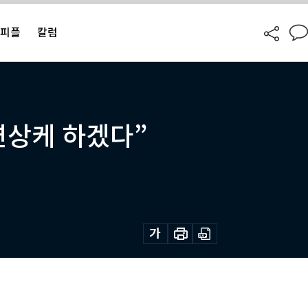
피플
칼럼
 연상케 하겠다”