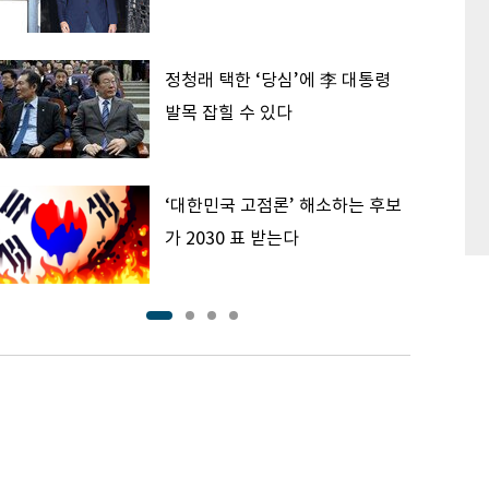
정청래 택한 ‘당심’에 李 대통령
발목 잡힐 수 있다
‘대한민국 고점론’ 해소하는 후보
가 2030 표 받는다