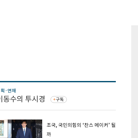
기획·연재
기획·연
이동수의 투시경
증권 
구독
조국, 국민의힘의 ‘찬스 메이커’ 될
까