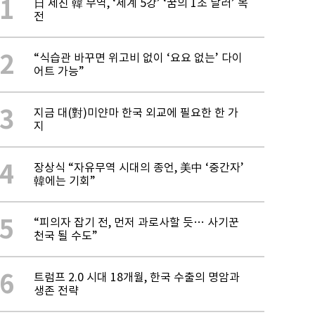
1
日 제친 韓 무역, ‘세계 5강’ ‘꿈의 1조 달러’ 목
전
2
“식습관 바꾸면 위고비 없이 ‘요요 없는’ 다이
어트 가능”
3
지금 대(對)미얀마 한국 외교에 필요한 한 가
지
4
장상식 “자유무역 시대의 종언, 美中 ‘중간자’
韓에는 기회”
5
“피의자 잡기 전, 먼저 과로사할 듯… 사기꾼
천국 될 수도”
6
트럼프 2.0 시대 18개월, 한국 수출의 명암과
생존 전략