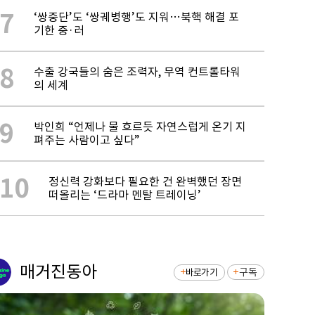
7
‘쌍중단’도 ‘쌍궤병행’도 지워…북핵 해결 포
기한 중·러
8
수출 강국들의 숨은 조력자, 무역 컨트롤타워
의 세계
9
박인희 “언제나 물 흐르듯 자연스럽게 온기 지
펴주는 사람이고 싶다”
10
정신력 강화보다 필요한 건 완벽했던 장면
떠올리는 ‘드라마 멘탈 트레이닝’
매거진동아
구독
바로가기