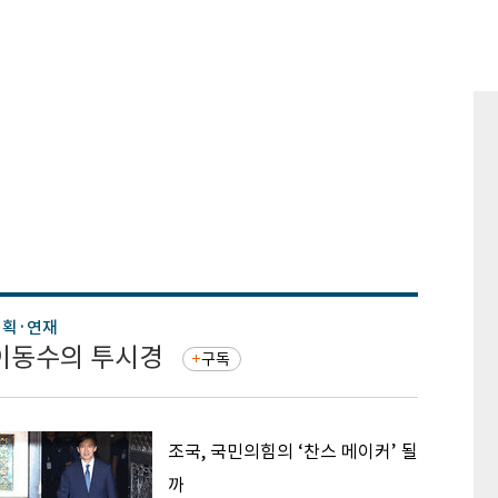
기획·연재
기획·연
이동수의 투시경
증권 
구독
조국, 국민의힘의 ‘찬스 메이커’ 될
까