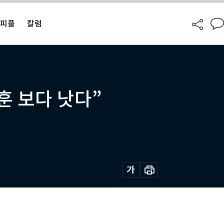
피플
칼럼
훈 보다 낫다”