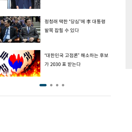
정청래 택한 ‘당심’에 李 대통령
발목 잡힐 수 있다
‘대한민국 고점론’ 해소하는 후보
가 2030 표 받는다