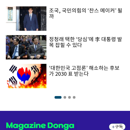
조국, 국민의힘의 ‘찬스 메이커’ 될
까
정청래 택한 ‘당심’에 李 대통령 발
목 잡힐 수 있다
‘대한민국 고점론’ 해소하는 후보
가 2030 표 받는다
구독