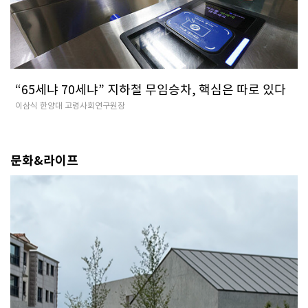
“65세냐 70세냐” 지하철 무임승차, 핵심은 따로 있다
이삼식 한양대 고령사회연구원장
문화&라이프