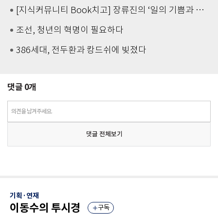
[지식커뮤니티 Book치고] 장류진의 ‘일의 기쁨과 슬픔’을 읽고
조선, 청년의 혁명이 필요하다
386세대, 전두환과 캉드쉬에 빚졌다
댓글
0
개
의견을 남겨주세요.
댓글 전체보기
기획·연재
이동수의 투시경
구독