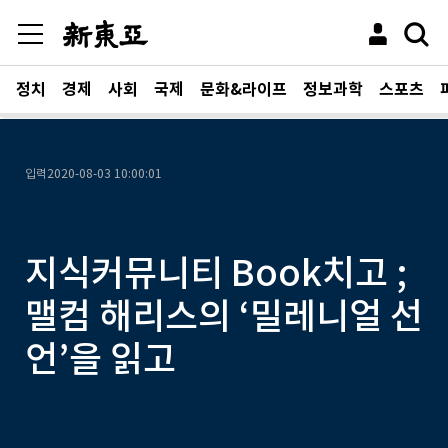
정치
경제
사회
국제
문화&라이프
정보과학
스포츠
입력
2020-08-03 10:00:01
지식커뮤니티 Book치고 ;
맬컴 해리스의 ‘밀레니얼 선
언’을 읽고