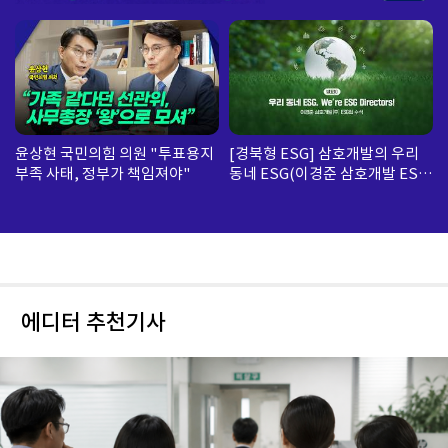
윤상현 국민의힘 의원 "투표용지
[경북형 ESG] 삼호개발의 우리
부족 사태, 정부가 책임져야"
동네 ESG(이경준 삼호개발 ESG
팀 수석)
에디터 추천기사