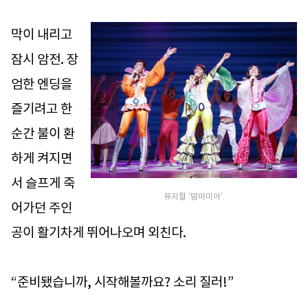
막이 내리고
잠시 암전. 장
엄한 엔딩을
즐기려고 한
순간 불이 환
하게 켜지면
서 슬프게 죽
뮤지컬 ‘맘마미아’.
어가던 주인
공이 활기차게 뛰어나오며 외친다.
“준비됐습니까, 시작해볼까요? 소리 질러!”